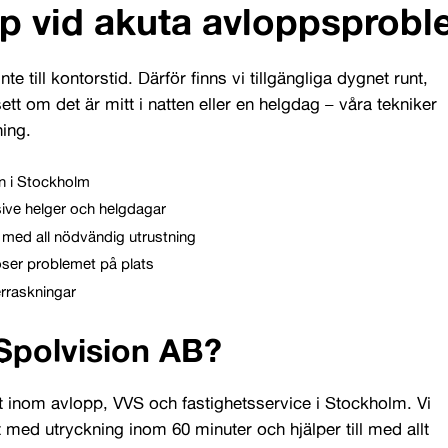
lp vid akuta avloppsprob
e till kontorstid. Därför finns vi tillgängliga dygnet runt,
tt om det är mitt i natten eller en helgdag – våra tekniker
ning.
n i Stockholm
usive helger och helgdagar
 med all nödvändig utrustning
öser problemet på plats
erraskningar
 Spolvision AB?
t inom avlopp, VVS och fastighetsservice i Stockholm. Vi
 med utryckning inom 60 minuter och hjälper till med allt