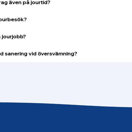
ag även på jourtid?
jourbesök?
å jourjobb?
 med sanering vid översvämning?