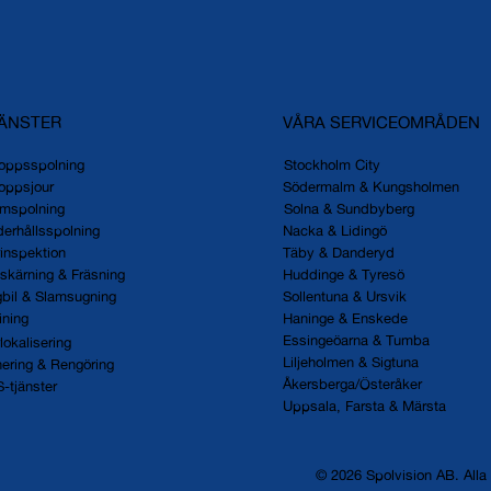
ÄNSTER
VÅRA SERVICEOMRÅDEN
oppsspolning
Stockholm City
oppsjour
Södermalm & Kungsholmen
amspolning
Solna & Sundbyberg
erhållsspolning
Nacka & Lidingö
inspektion
Täby & Danderyd
skärning & Fräsning
Huddinge & Tyresö
bil & Slamsugning
Sollentuna & Ursvik
ining
Haninge & Enskede
Essingeöarna & Tumba
lokalisering
Liljeholmen & Sigtuna
ering & Rengöring
Åkersberga/Österåker
-tjänster
Uppsala, Farsta & Märsta
© 2026 Spolvision AB. Alla r