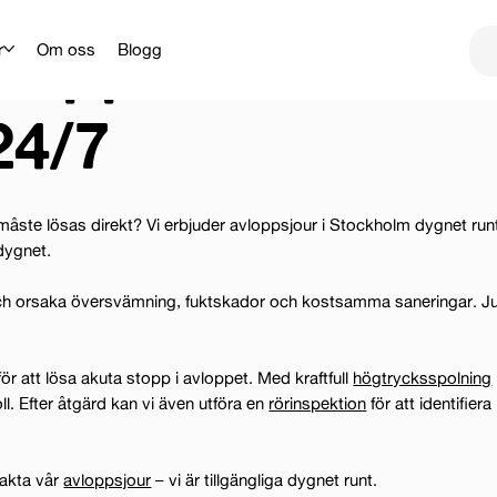
vloppet?
r
Om oss
Blogg
24/7
måste lösas direkt? Vi erbjuder avloppsjour i Stockholm dygnet run
dygnet.
och orsaka översvämning, fuktskador och kostsamma saneringar. J
ör att lösa akuta stopp i avloppet. Med kraftfull
högtrycksspolning
roll. Efter åtgärd kan vi även utföra en
rörinspektion
för att identifiera
akta vår
avloppsjour
– vi är tillgängliga dygnet runt.