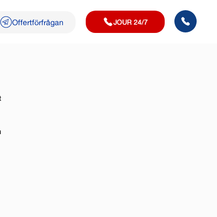
Offertförfrågan
JOUR 24/7
t
u