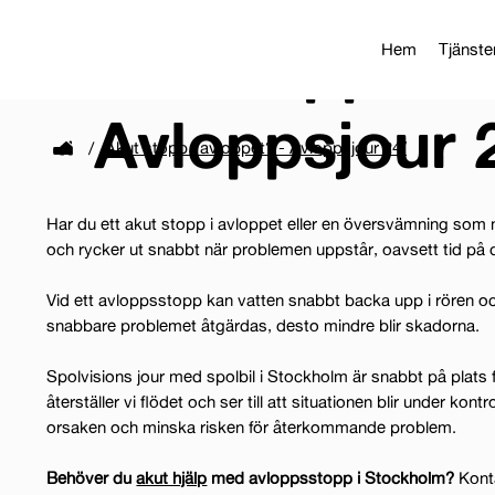
Akut stopp i a
Hem
Tjänste
- Avloppsjour 
/
Akut stopp i avloppet? - Avloppsjour 24/
Har du ett akut stopp i avloppet eller en översvämning som 
och rycker ut snabbt när problemen uppstår, oavsett tid på 
Vid ett avloppsstopp kan vatten snabbt backa upp i rören 
snabbare problemet åtgärdas, desto mindre blir skadorna.
Spolvisions jour med spolbil i Stockholm är snabbt på plats f
återställer vi flödet och ser till att situationen blir under kont
orsaken och minska risken för återkommande problem.
Behöver du
akut hjälp
med avloppsstopp i Stockholm?
Kont