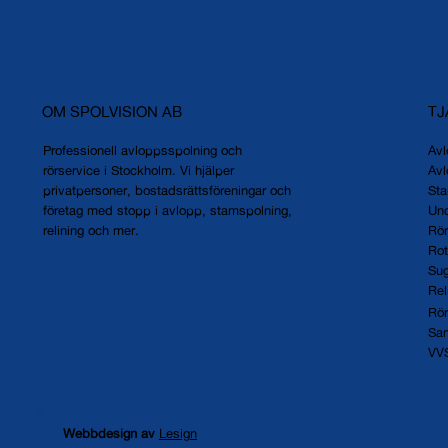
OM SPOLVISION AB
TJ
Professionell avloppsspolning och
Avl
rörservice i Stockholm. Vi hjälper
Avl
privatpersoner, bostadsrättsföreningar och
St
företag med stopp i avlopp, stamspolning,
Und
relining och mer.
Rör
Rot
Sug
Rel
Rör
San
VVS
Webbdesign av
Lesign