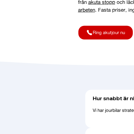
från
akuta stopp
​ och läc
arbeten
. Fasta priser, i
Ring akutjour nu
Hur snabbt är ni
Vi har jourbilar stra