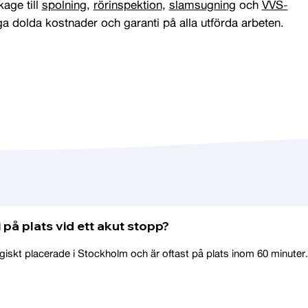
kage till
spolning
,
rörinspektion
,
slamsugning
och
VVS-
nga dolda kostnader och garanti på alla utförda arbeten.
 på plats vid ett akut stopp?
tegiskt placerade i Stockholm och är oftast på plats inom 60 minuter.